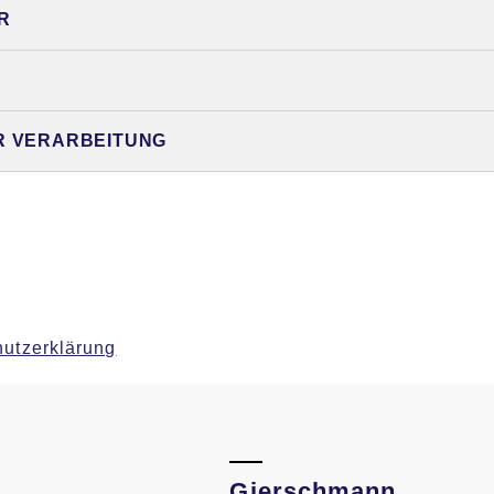
R
R VERARBEITUNG
utzerklärung
Gierschmann